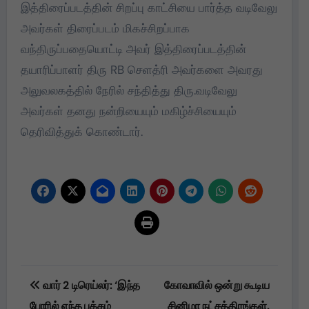
இத்திரைப்படத்தின் சிறப்பு காட்சியை பார்த்த வடிவேலு
அவர்கள் திரைப்படம் மிகச்சிறப்பாக
வந்திருப்பதையொட்டி அவர் இத்திரைப்படத்தின்
தயாரிப்பாளர் திரு RB செளத்ரி அவர்களை அவரது
அலுவலகத்தில் நேரில் சந்தித்து திரு.வடிவேலு
அவர்கள் தனது நன்றியையும் மகிழ்ச்சியையும்
தெரிவித்துக் கொண்டார்.
Post
வார் 2 டிரெய்லர்: ‘இந்த
கோவாவில் ஒன்று கூடிய
navigation
போரில் எந்த பக்கம்
சினிமா நட்சத்திரங்கள்.