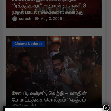
“ரத்தத்த தா” – டிமான்டி காலனி 3
முதல் பாடல் ரசிகர்களை கவர்ந்து
வருகிறது!
suresh
Aug 3, 2026
Cinema Updates
கோபம், வஞ்சம், வெற்றி – மனதின்
போராட்டத்தை சொல்லும் “வஞ்சம்
தீர்” பாடல்!
×