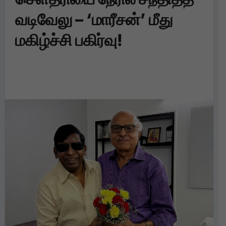
வடிவேலு – ‘மாரீசன்’ மீது
மகிழ்ச்சி பகிர்வு!