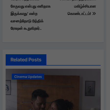
சேருவது என்பது எளிதாக
மகிழ்ச்சியான
இருக்காது’ என்ற
கொண்டாட்டம்!
வசனத்தோடு ரித்திக்
ரோஷன் கூறுகிறார்..
Related Posts
Cinema Updates