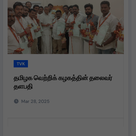
TVK
T
தமிழக வெற்றிக் கழகத்தின் தலைவர்
த
தளபதி
த
அற
Mar 28, 2025