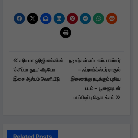
Post
சரிகமா ஒரிஜினல்ஸின்
நடிகர்கள் எம். எஸ். பாஸ்கர்
navigation
‘ச்சீ ப்பா தூ…’ வீடியோ
– ஃப்ராங்க்ஸ்டர் ராகுல்
இசை ஆல்பம் வெளியீடு
இணைந்து நடிக்கும் புதிய
படம் – பூஜையுடன்
படப்பிடிப்பு தொடக்கம்
Related Posts