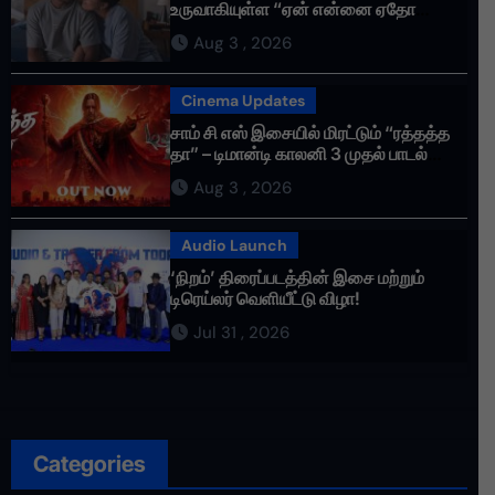
உருவாகியுள்ள “ஏன் என்னை ஏதோ
செய்தாய்” – டீசர் வெளியானது !
Aug 3 , 2026
Cinema Updates
சாம் சி எஸ் இசையில் மிரட்டும் “ரத்தத்த
தா” – டிமான்டி காலனி 3 முதல் பாடல்
ரசிகர்களை கவர்ந்து வருகிறது!
Aug 3 , 2026
Audio Launch
‘நிறம்’ திரைப்படத்தின் இசை மற்றும்
டிரெய்லர் வெளியீட்டு விழா!
Jul 31 , 2026
Categories