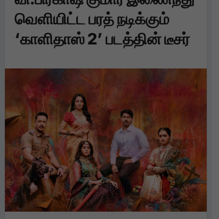
வெளியிட்ட பரத் நடிக்கும்
‘காளிதாஸ் 2’ படத்தின் டீசர்