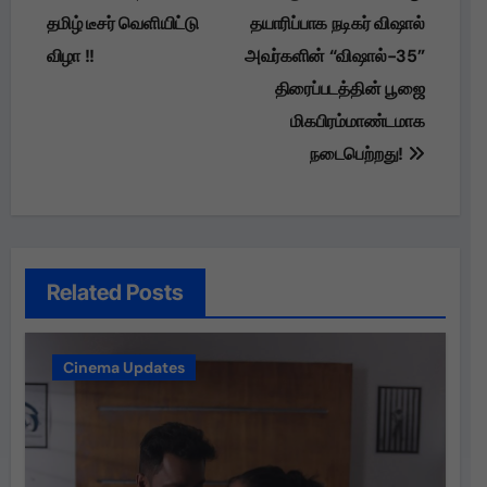
தமிழ் டீசர் வெளியிட்டு
தயாரிப்பாக நடிகர் விஷால்
விழா !!
அவர்களின் “விஷால்-35”
திரைப்படத்தின் பூஜை
மிகபிரம்மாண்டமாக
நடைபெற்றது!
Related Posts
Cinema Updates