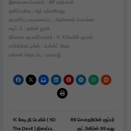
இசையமைப்பாளர் : AR ரஹ்மான்
ஒளிப்பதிவு : ஆர் ரத்னவேலு
தயாரிப்பு வடிவமைப்பு : அவினாஷ் கொல்லா
எடிட்டர் : நவின் நூலி
நிர்வாக தயாரிப்பாளர் : V. Y.பிரவீன் குமார்
மார்க்கெட்டிங்க் : ஃபர்ஸ்ட் ஷோ
மக்கள் தொடர்பு : யுவராஜ்
Post
கேடி தி டெவில் ( KD
RB சௌதரியின் சூப்பர்
navigation
The Devil ) திரைப்பட
குட் பிலிம்ஸ் 99 வது