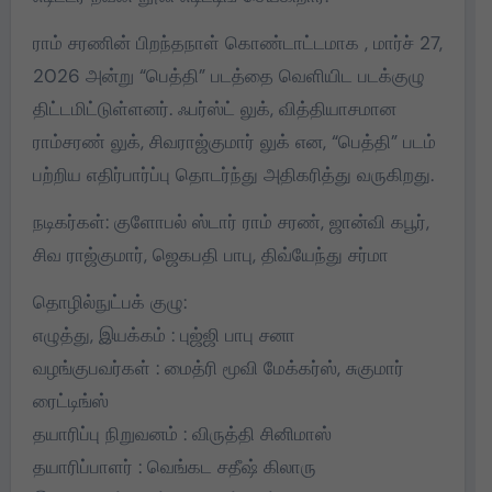
ராம் சரணின் பிறந்தநாள் கொண்டாட்டமாக , மார்ச் 27,
2026 அன்று “பெத்தி” படத்தை வெளியிட படக்குழு
திட்டமிட்டுள்ளனர். ஃபர்ஸ்ட் லுக், வித்தியாசமான
ராம்சரண் லுக், சிவராஜ்குமார் லுக் என, “பெத்தி” படம்
பற்றிய எதிர்பார்ப்பு தொடர்ந்து அதிகரித்து வருகிறது.
நடிகர்கள்: குளோபல் ஸ்டார் ராம் சரண், ஜான்வி கபூர்,
சிவ ராஜ்குமார், ஜெகபதி பாபு, திவ்யேந்து சர்மா
தொழில்நுட்பக் குழு:
எழுத்து, இயக்கம் : புஜ்ஜி பாபு சனா
வழங்குபவர்கள் : மைத்ரி மூவி மேக்கர்ஸ், சுகுமார்
ரைட்டிங்ஸ்
தயாரிப்பு நிறுவனம் : விருத்தி சினிமாஸ்
தயாரிப்பாளர் : வெங்கட சதீஷ் கிலாரு