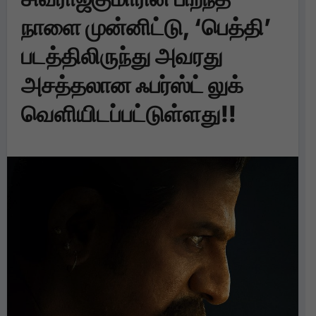
நாளை முன்னிட்டு, ‘பெத்தி’
படத்திலிருந்து அவரது
அசத்தலான ஃபர்ஸ்ட் லுக்
வெளியிடப்பட்டுள்ளது!!