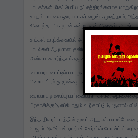
பாடகர்கள் மிகப்பெரிய நட்சத்திரங்களாக மாறுக
காதல் பாடலை ஒரு பாடகர் வழங்க முடிந்தால், 
கிடைத்த பரிசு தான் என்று நான் நினைக்கிறேன்.
தங்கள் வாழ்க்கையில் அன்பை,காதலை உணர்ந்த அனை
பாடல்கள் ஆழமான, தனிப்பட்ட ஏக்கத்தைத் தூண்டு
அன்பை உணர்ந்தவர்களுக்கு அதை ஏற்படுத்தும் என்ற
சையாரா டைட்டில் பாடலுக்கு கிடைத்த நம்பமுடியாத 
வெளியீட்டிற்கு முன்னதாக எங்கள் படத்திற்கு அதி
சையாரா தலைப்பு பார்வையாளர்களின் ஆர்வத்தைத் தூ
பிரகாசிக்கும், எப்போதும் வழிகாட்டும், ஆனால் எப்
இந்த திரைப்படத்தின் மூலம் அஹான் பாண்டேவை ஹி
மேலும் அனீத் பத்தா (பிக் கேர்ள்ஸ் டோன்ட் க்ரை 
ரசிகர்களைக் கவர்ந்தவர் ) கதாநாயகியாக நடிக்