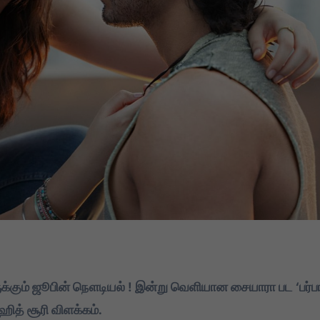
கும் ஜூபின் நௌடியல் ! இன்று வெளியான சையாரா பட ‘பர்பா
ித் சூரி விளக்கம்.
DMK
TVK