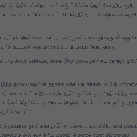
் வெற்றிக்குப் பிறகு, யஷ் ராஜ் பிலிம்ஸ் மற்றும் மோஹித் சூரி,
2026 தமிழக
தமிழக வெற்றிக்
்’ பாடலை வெளியிட்டுள்ளனர் .தி ரிஷ் இந்த பாடல் வரிகளை எழுதி
சட்டமன்றத் தேர்தலில்,
கழகத்தின் தல
பேட்டரி டார்ச்
தளபதி
சின்னத்தில் மட்டும்
ன நடிப்புத் திறன்களை காட்டிய அறிமுகக் கலைஞர்களுடன் ஒரு க
Mar 25, 2026
Mar 28, 2025
தான் போட்டியிடுவது
ித் கூட்டணி ஒரு மனதாகப் பாராட்டைப் பெற்றுள்ளது.
என்பது மக்கள் நீதி
லை பாடி அதிக வரவேற்பு பெற்ற இந்த தலைமுறையை சார்ந்த ஜூப
மய்யம் கட்சியின் உறுதி.
பேட்டரி டார்ச் என்பது
எங்களுக்கு வெறும்
 இந்த தலைமுறையின் குரலாக உள்ள பாடகர்கள் பல பேர் உள்ளார்க
சின்னமல்ல. அது
்ளார் .சையாராவின் இசை ஆல்பத்தில் ஜூபின் ஒரு ஆத்மார்த்தமா
எங்களின் அடையாளம்.
பத்தில் இருந்தே உறுதியாக இருந்தேன். பர்பாத் பாடலுக்கு , ஜூ
எந்த ஆதாயமும் இன்றி
ுத் தெரியும்.”
என்னோடு பயணிக்கும்
என் தொண்டர்களின்
 தனித்துவமான குரல் உள்ளது.இந்த காதல் பாடல் அதிக உணர்வையும
உணர்வுகளை
பாடகருக்கும் அது ஒரு அரிய குணம், அதனால் தான் அத்தகைய