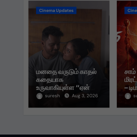
Cinema Updates
Cin
மனதை வருடும் காதல்
சாம்
கதையாக
மிரட
உருவாகியுள்ள “ஏன்
– டி
என்னை ஏதோ
முதல
suresh
Aug 3, 2026
s
செய்தாய்” – டீசர்
கவர்
வெளியானது !