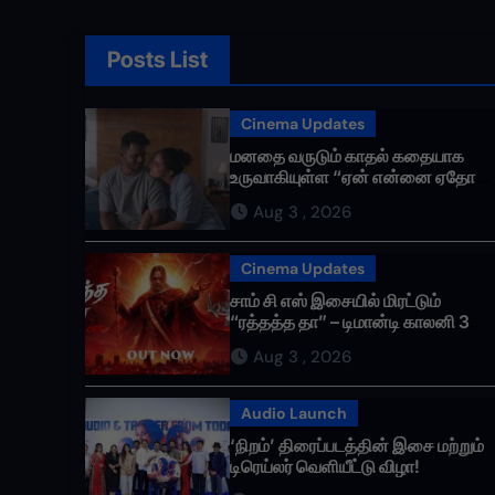
Posts List
Cinema Updates
மனதை வருடும் காதல் கதையாக
உருவாகியுள்ள “ஏன் என்னை ஏதோ
செய்தாய்” – டீசர் வெளியானது !
Aug 3 , 2026
Cinema Updates
சாம் சி எஸ் இசையில் மிரட்டும்
“ரத்தத்த தா” – டிமான்டி காலனி 3
முதல் பாடல் ரசிகர்களை கவர்ந்து
Aug 3 , 2026
வருகிறது!
Audio Launch
‘நிறம்’ திரைப்படத்தின் இசை மற்றும்
டிரெய்லர் வெளியீட்டு விழா!