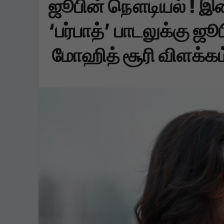
ஜூபின் நௌடியல் ! இ
‘பர்பாத்’ பாடலுக்கு ஜ
மோஹித் சூரி விளக்கம