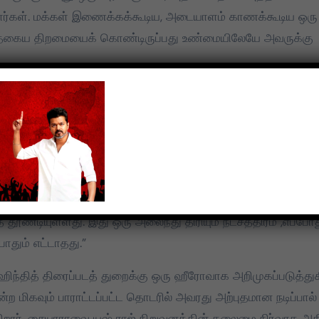
மதிக்கிறேன்.
ிறார்கள். மக்கள் இணைக்கக்கூடிய, அடையாளம் காணக்கூடிய ஒரு
அத்தகைய திறமையைக் கொண்டிருப்பது உண்மையிலேயே அவருக்கு
வருக்கும் பர்பாத் பாடல் ஒரு ஏக்கமாக இருக்கும் . காதல்
ம் சக்தியைக் கொண்டது. எனவே பர்பாத் பாடல் தங்கள் வாழ்க்க
ு நான் நம்புகிறேன்.
வரவேற்பைத் தொடர்ந்து, மக்கள் பர்பாத் பாடலையும் விரும்புவார்
க அன்பைக் கொடுப்பார்கள் என்றும் நாங்கள் நம்புகிறோம் .
ண்டியுள்ளது. இது ஒரு அலைந்து திரியும் நட்சத்திரம் ,எப்போத
போதும் எட்டாதது.”
ந்தித் திரைப்படத் துறைக்கு ஒரு ஹீரோவாக அறிமுகப்படுத்துக
என்ற மிகவும் பாராட்டப்பட்ட தொடரில் அவரது அற்புதமான நடிப்பால்
கிறார். சையாராவை யஷ் ராஜ் நிறுவனத்தின் தலைமை நிர்வாக அத