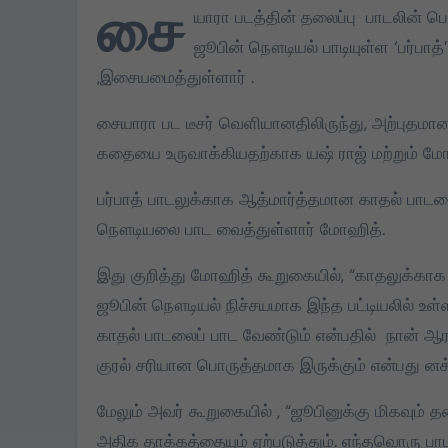
சை
யாரா படத்தின் தலைப்பு பாடலின் பெரும
கொட்டிவாக்கத்தில்
ஜூபின் நௌடியல் பாடியுள்ள ‘பர்பாத
கிறிஸ்துமஸ்:
,இசையமைத்துள்ளார் .
பெண்களுக்கு புடவை,
மாணவர்களுக்கு
சையாரா பட டீசர் வெளியானதிலிருந்து, அற்புதமா
Dec 22, 2024
நோட்டுப்புத்தகம்
கதையை உருவாக்கியதற்காக யஷ் ராஜ் மற்றும் மோஹ
வழங்கப்பட்டது
பர்பாத் பாடலுக்காக ஆத்மார்த்தமான காதல் பாட
நௌடியலை பாட வைத்துள்ளார் மோஹித்.
இது குறித்து மோஹித் கூறுகையில், “காதலுக்காக
ஜூபின் நௌடியல் நிச்சயமாக இந்த பட்டியலில் உள
காதல் பாடலைப் பாட வேண்டும் என்பதில் நான் ஆரம்
குரல் சரியான பொருத்தமாக இருக்கும் என்பது னக்க
மேலும் அவர் கூறுகையில் , “ஜூபினுக்கு மிகவும்
அதிக தாக்கத்தையும் ஏற்படுத்தும். எந்தவொரு 