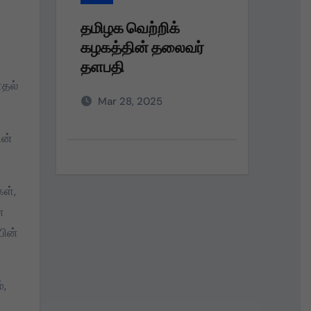
தமிழக வெற்றிக்
தமி
ைவர்
கழகத்தின் தலைவர்
கழக
தளபதி அவர்களின்
பெரு
அறிவுறுத்தலின்படி,
நலத
ாதல்
Mar 28, 2025
D
வழங்
ின்
ள்,
ன
பின்
்,