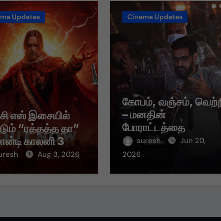
ema Updates
Cinema Updates
கோபம், வஞ்சம், வெற்
– மனதின்
 சி எஸ் இசையில்
போராட்டத்தை
்டும் “ரத்தத்த தா”
சொல்லும் “வஞ்சம் தீர்
மான்டி காலனி 3
suresh
Jun 20,
பாடல்!
் பாடல் ரசிகர்களை
uresh
Aug 3, 2026
2026
ந்து வருகிறது!