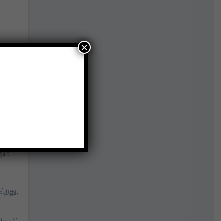
×
ையில்
கள் .
ும்
ிறது,
ிகாரி