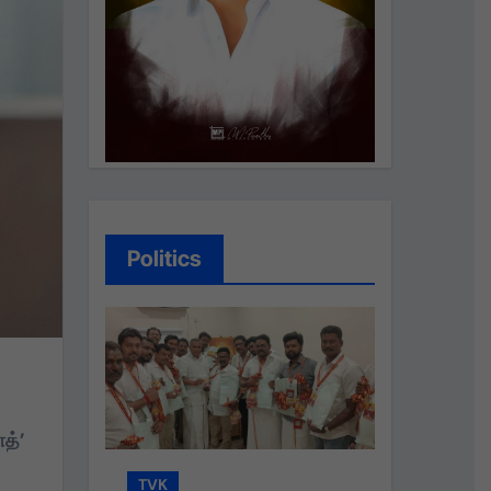
Politics
த்’
TVK
TVK