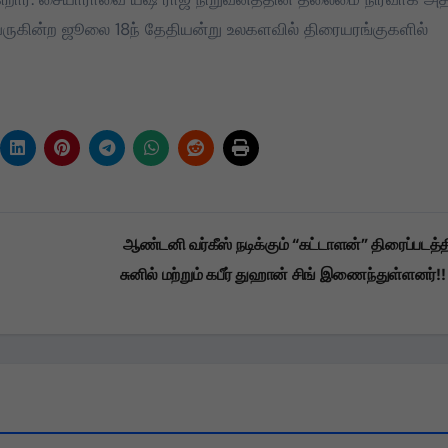
 வருகின்ற ஜூலை 18ந் தேதியன்று உலகளவில் திரையரங்குகளில்
ஆண்டனி வர்கீஸ் நடிக்கும் “கட்டாளன்” திரைப்படத்த
சுனில் மற்றும் கபீர் துஹான் சிங் இணைந்துள்ளனர்!