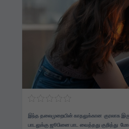
இந்த தலைமுறையின் காதலுக்கான குரலாக இருக்
பாடலுக்கு ஜூபினை பாட வைத்தது குறித்து மோஹ
TVK