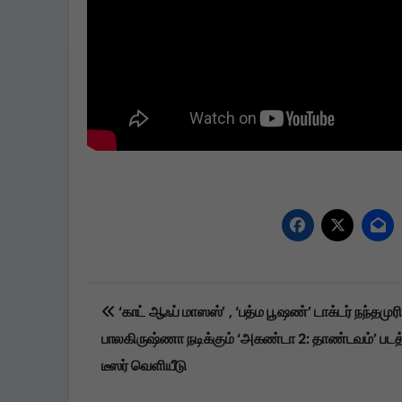
Post
‘காட் ஆஃப் மாஸஸ்’ , ‘பத்ம பூஷண்’ டாக்டர் நந்தமுரி
navigation
பாலகிருஷ்ணா நடிக்கும் ‘அகண்டா 2: தாண்டவம்’ படத
டீஸர் வெளியீடு