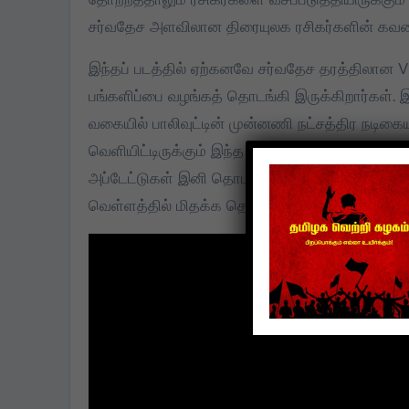
சர்வதேச அளவிலான திரையுலக ரசிகர்களின் கவனத்
இந்தப் படத்தில் ஏற்கனவே சர்வதேச தரத்திலான
பங்களிப்பை வழங்கத் தொடங்கி இருக்கிறார்கள். இந
வகையில் பாலிவுட்டின் முன்னணி நட்சத்திர நடிகை
வெளியிட்டிருக்கும் இந்த புது தகவலால் ரசிகர்களி
அப்டேட்டுகள் இனி தொடர்ந்து வெளியாகும் என படக் 
வெள்ளத்தில் மிதக்க தொடங்கி இருக்கிறார்கள்.