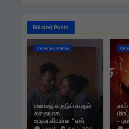
Related Posts
Cinema Updates
Cin
மனதை வருடும் காதல்
சாம்
கதையாக
மிரட
உருவாகியுள்ள “ஏன்
– டி
என்னை ஏதோ
முதல
suresh
Aug 3, 2026
s