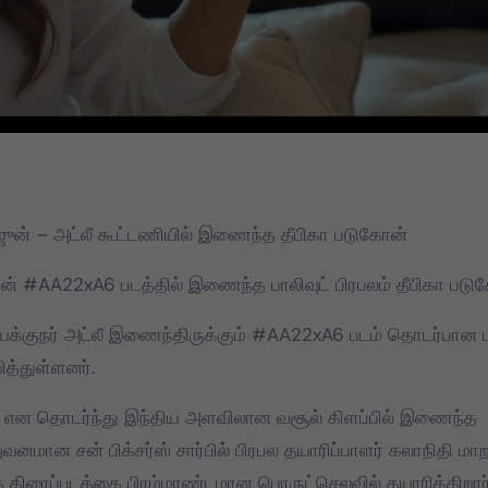
அர்ஜுன் – அட்லீ கூட்டணியில் இணைந்த தீபிகா படுகோன்
ீயின் #AA22xA6 படத்தில் இணைந்த பாலிவுட் பிரபலம் தீபிகா பட
– இயக்குநர் அட்லீ இணைந்திருக்கும் #AA22xA6 படம் தொடர்பான ப
த்துள்ளனர்.
் என தொடர்ந்து இந்திய அளவிலான வசூல் கிளப்பில் இணைந்த
வனமான சன் பிக்சர்ஸ் சார்பில் பிரபல தயாரிப்பாளர் கலாநிதி மா
த திரைப்படத்தை பிரம்மாண்டமான பொருட்செலவில் தயாரிக்கிறார்
DMK