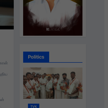
Politics
ுகோன்
ுதிய
றன்
.
TVK
TVK