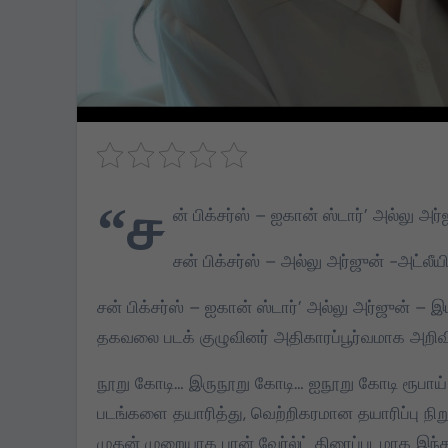
“ச
ன் பிக்சர்ஸ் – ஐகான் ஸ்டார்’ அல்லு 
சன் பிக்சர்ஸ் – அல்லு அர்ஜுன் -அட்ல
சன் பிக்சர்ஸ் – ஐகான் ஸ்டார்’ அல்லு அர்ஜுன் 
தகவலை படக் குழுவினர் அதிகாரப்பூர்வமாக அறிவி
நூறு கோடி… இருநூறு கோடி… ஐநூறு கோடி ரூபாய
படங்களை தயாரித்து, வெற்றிகரமான தயாரிப்பு நிறு
முதன் முறையாக பான் வேர்ல்ட் திரைப்படமாக இந்
TVK