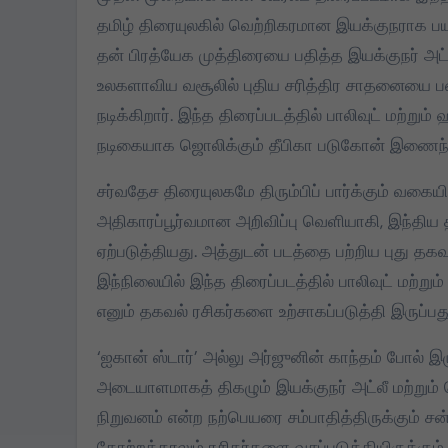
தமிழ் திரையுலகில் வெற்றிகரமான இயக்குநராக பயண
கொட்
தன் பிரத்யேக முத்திரையை பதித்த இயக்குநர் அட்
கிறிஸ
உலகளாவிய வசூலில் புதிய சரித்திர சாதனையை பட
பெண்
நடிக்கிறார். இந்த திரைப்படத்தில் பாலிவுட் மற்றும
மாணவ
நடிகையாக ஜொலிக்கும் தீபிகா படுகோன் இணைந்தி
Dec
நோட்ட
வழங்
சர்வதேச திரையுலகமே திரும்பிப் பார்க்கும் வகை
அதிகாரப்பூர்வமான அறிவிப்பு வெளியாகி, இந்திய த
ஏற்படுத்தியது. அத்துடன் படத்தை பற்றிய புது தக
இந்நிலையில் இந்த திரைப்படத்தில் பாலிவுட் மற்ற
எனும் தகவல் ரசிகர்களை உற்சாகப்படுத்தி இருப்பதுட
‘ஐகான் ஸ்டார்’ அல்லு அர்ஜுனின் காந்தம் போல் இ
அடையாளமாகத் திகழும் இயக்குநர் அட்லீ மற்றும்
நிறுவனம் என்ற நற்பெயரை சம்பாதித்திருக்கும் சன
தோற்றத்தாலும் ரசிகர்களை வசப்படுத்தியிருக்கும்