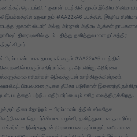
ிக்கத் தொடங்கி, ‘ ஜவான்’ படத்தின் மூலம் இந்திய சினிமாவில
டிவாக்கத்தில்
2026 தமிழக
லீ இயக்கத்தில் உருவாகும் #AA22xA6 படத்தில், இந்திய சினிமா
்துமஸ்:
சட்டமன்றத் தேர்தலில்,
ைத்த ‘ஐகான் ஸ்டார்’ அல்லு அர்ஜுன் அதிரடி ஆக்சன் நாயகனா
களுக்கு புடவை,
பேட்டரி டார்ச்
் ஹாலிவுட் திரையுலகில் தடம் பதித்து தனித்துவமான நட்சத்திர
ர்களுக்கு
சின்னத்தில் மட்டும்
ருக்கிறார்.
 22, 2024
Mar 25, 2026
ுப்புத்தகம்
தான் போட்டியிடுவது
கப்பட்டது
என்பது மக்கள் நீதி
யில் பிரம்மாண்டமாக தயாராகி வரும் #AA22xA6 படத்தின்
மய்யம் கட்சியின் உறுதி.
ிரையுலகில் யாரும் எதிர்பார்க்காத அளவிற்கு அதிர்வை
பேட்டரி டார்ச் என்பது
வல்களுக்காக ரசிகர்கள் ஆர்வத்துடன் காத்திருக்கின்றனர்.
எங்களுக்கு வெறும்
ும் ஹாலிவுட் பிரபலமான நடிகை தீபிகா படுகோன் இணைந்திருக்கிறா
சின்னமல்ல. அது
ன், படத்தைப் பற்றிய எதிர்பார்ப்பையும் எகிற வைத்திருக்கிறது.
எங்களின் அடையாளம்.
எந்த ஆதாயமும் இன்றி
ழுக்கும் திரை தோற்றம் – பிரம்மாண்டத்தின் சர்வதேச
என்னோடு பயணிக்கும்
 வெற்றிகளை தொடர்ச்சியாக வழங்கி, தனித்துவமான தயாரிப்பு
என் தொண்டர்களின்
் பிக்சர்ஸ் – இவர்களுடன் திறமையான நடிப்பாலும், வசீகரமான
உணர்வுகளை
 தீபிகா படுகோனும் இணைந்திருக்கிறார்.‌ இதனால் இந்த படம்