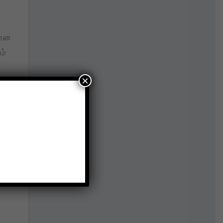
யான
ம்
×
சி