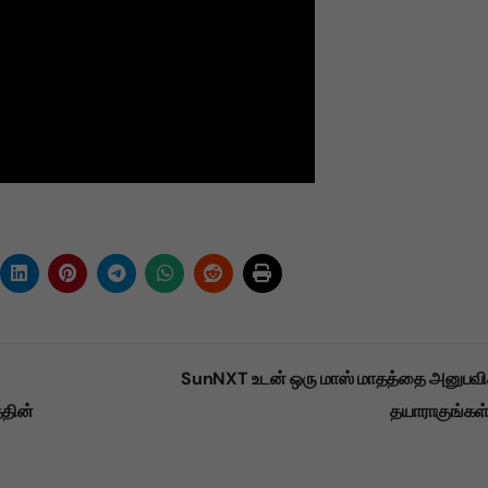
SunNXT உடன் ஒரு மாஸ் மாதத்தை அனுபவி
்தின்
தயாராகுங்கள