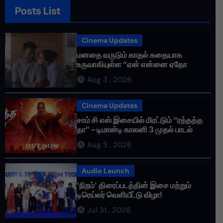
Posts List
Cinema Updates
மனதை வருடும் காதல் கதையாக
உருவாகியுள்ள “ஏன் என்னை ஏதோ
செய்தாய்” – டீசர் வெளியானது !
Aug 3 , 2026
Cinema Updates
சாம் சி எஸ் இசையில் மிரட்டும் “ரத்தத்த
தா” – டிமான்டி காலனி 3 முதல் பாடல்
ரசிகர்களை கவர்ந்து வருகிறது!
Aug 3 , 2026
Audio Launch
‘நிறம்’ திரைப்படத்தின் இசை மற்றும்
டிரெய்லர் வெளியீட்டு விழா!
Jul 31 , 2026