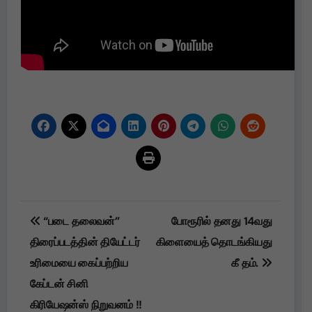
Post
“படை தலைவன்”
போரூரில் தனது 14வது
navigation
திரைப்படத்தின் தியேட்டர்
கிளையைத் தொடங்கியது
உரிமையை கைப்பற்றிய
கீ தம்.
கேப்டன் சினி
கிரியேஷன்ஸ் நிறுவனம் !!