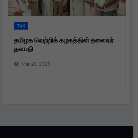
TVK
T
தமிழக வெற்றிக் கழகத்தின் தலைவர்
த
தளபதி
த
அற
Mar 28, 2025