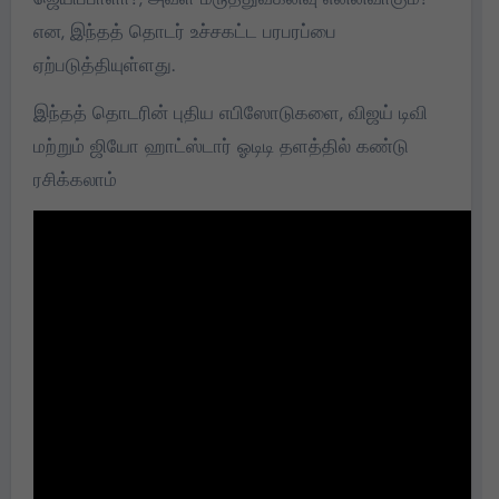
என, இந்தத் தொடர் உச்சகட்ட பரபரப்பை
ஏற்படுத்தியுள்ளது.
இந்தத் தொடரின் புதிய எபிஸோடுகளை, விஜய் டிவி
மற்றும் ஜியோ ஹாட்ஸ்டார் ஓடிடி தளத்தில் கண்டு
ரசிக்கலாம்