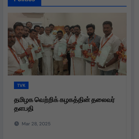
TVK
தமிழக வெற்றிக் கழகத்தின் தலைவர்
த
தளபதி அவர்களின்
ப
அறிவுறுத்தலின்படி,
வ
Mar 28, 2025