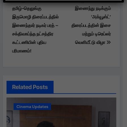
navigation
தமிழ்-தெலுங்கு
இணைந்து நடிக்கும்
இருமொழி திரைப்படத்தில்
‘அக்யூஸ்ட்’
இணைந்தார் நடிகர் பரத் –
திரைப்படத்தின் இசை
சக்திவாய்ந்த நட்சத்திர
மற்றும் டிரெய்லர்
கூட்டணியின் புதிய
வெளியீட்டு விழா
பரிமாணம்!
Related Posts
Cinema Updates