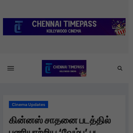
Skip
to
content
Cinema Updates
கின்னஸ் சாதனை படத்தில்
பணியாற்றிய ‘வேம்பு’ பட