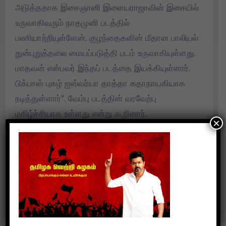
அடுத்ததாக இசைஞானி இளையராஜாவின் இசையில்
உருவாகிவரும் நாதமுனி படத்தில்
பணியாற்றியுள்ளேன். குழந்தைகளின் மீதான பாலியல்
துன்புறுத்தலை மையப்படுத்தி படம் உருவாகியுள்ளது.
மாதவன் என்பவர் இந்தப் படத்தை இயக்கியுள்ளார்.
பிக்பாஸ் புகழ் ஐஸ்வர்யா தாத்தா கதாநாயகியாக
நடித்துள்ளார்”. வேம்பு படத்தின் வரவேற்பு
மகிழ்ச்சியாக உள்ளது என்று கூறினார்.
×
Post
விஜய் மில்டனின்
உதயா, அஜ்மல், யோகி பாபு