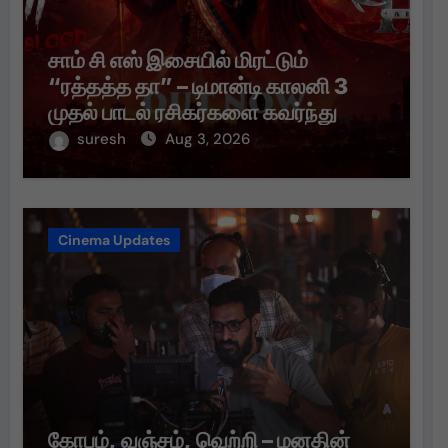
சாம் சி எஸ் இசையில் மிரட்டும்
“ரத்தத்த தா” – டிமான்டி காலனி 3
முதல் பாடல் ரசிகர்களை கவர்ந்து
வருகிறது!
suresh
Aug 3, 2026
Cinema Updates
கோபம், வஞ்சம், வெற்றி – மனதின்