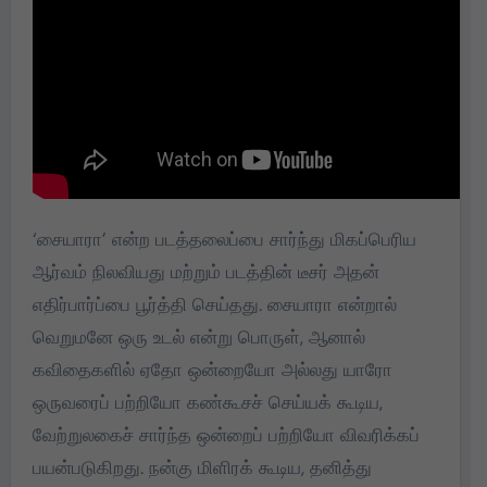
‘சையாரா’ என்ற படத்தலைப்பை சார்ந்து மிகப்பெரிய
ஆர்வம் நிலவியது மற்றும் படத்தின் டீசர் அதன்
எதிர்பார்ப்பை பூர்த்தி செய்தது. சையாரா என்றால்
வெறுமனே ஒரு உடல் என்று பொருள், ஆனால்
கவிதைகளில் ஏதோ ஒன்றையோ அல்லது யாரோ
ஒருவரைப் பற்றியோ கண்கூசச் செய்யக் கூடிய,
வேற்றுலகைச் சார்ந்த ஒன்றைப் பற்றியோ விவரிக்கப்
பயன்படுகிறது. நன்கு மிளிரக் கூடிய, தனித்து