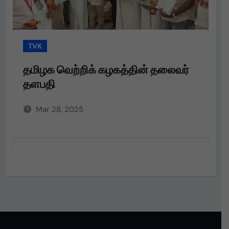
TVK
T
தமிழக வெற்றிக் கழகத்தின் தலைவர்
த
தளபதி
த
அற
Mar 28, 2025