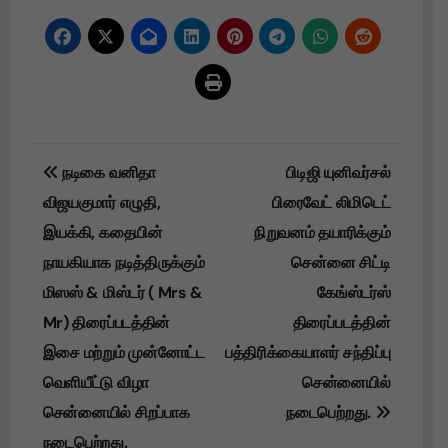
Post
நடிகை வனிதா
பிடிஜி யுனிவர்சல்
navigation
விஜயகுமார் எழுதி,
பிரைவேட் லிமிடெட்
இயக்கி, கதையின்
நிறுவனம் தயாரிக்கும்
நாயகியாக நடித்திருக்கும்
சென்னை சிட்டி
மிஸஸ் & மிஸ்டர் ( Mrs &
கேங்ஸ்டர்ஸ்
Mr) திரைப்படத்தின்
திரைப்படத்தின்
இசை மற்றும் முன்னோட்ட
பத்திரிக்கையாளர் சந்திப்பு
வெளியீட்டு விழா
சென்னையில்
சென்னையில் சிறப்பாக
நடைபெற்றது.
நடைபெற்றது.