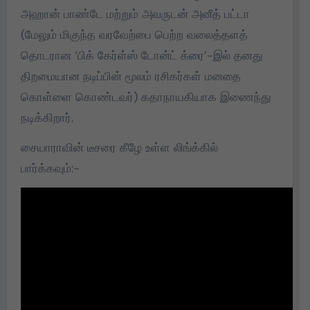
அஹான் பாண்டே மற்றும் அவருடன் அனீத் பட்டா
(மேலும் மிகுந்த வரவேற்பை பெற்ற வலைத்தளத்
தொடரான ‘பிக் கேர்ள்ஸ் டோன்ட் க்ரை’-இல் தனது
திறமையான நடிப்பின் மூலம் ரசிகர்கள் மனதை
கொள்ளை கொண்டவர்) கதாநாயகியாக இணைந்து
நடிக்கிறார்.
சையாராவின் டீசரை கீழே உள்ள லிங்க்கில்
பார்க்கவும்:-