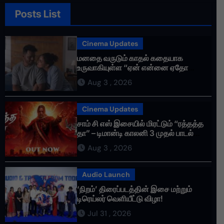
Posts List
Cinema Updates
மனதை வருடும் காதல் கதையாக
உருவாகியுள்ள “ஏன் என்னை ஏதோ
செய்தாய்” – டீசர் வெளியானது !
Aug 3 , 2026
Cinema Updates
சாம் சி எஸ் இசையில் மிரட்டும் “ரத்தத்த
தா” – டிமான்டி காலனி 3 முதல் பாடல்
ரசிகர்களை கவர்ந்து வருகிறது!
Aug 3 , 2026
Audio Launch
‘நிறம்’ திரைப்படத்தின் இசை மற்றும்
டிரெய்லர் வெளியீட்டு விழா!
Jul 31 , 2026