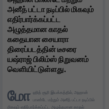
அனீத் பட்டா நடிப்பில் மிகவும்
எதிர்பார்க்கப்பட்ட
அழுத்தமான காதல்
கதையான சையாரா
திரைப்படத்தின் டீசரை
யஷ்ராஜ் பிலிம்ஸ் நிறுவனம்
வெளியிட்டுள்ளது.
மோ
ஹித் சூரி இயக்கத்தில், அஹான்
பாண்டே மற்றும் அனீத் பட்டா நடிப்பில்
மிகவும் எதிர்பார்க்கப்பட்ட அழுத்தமான காதல்