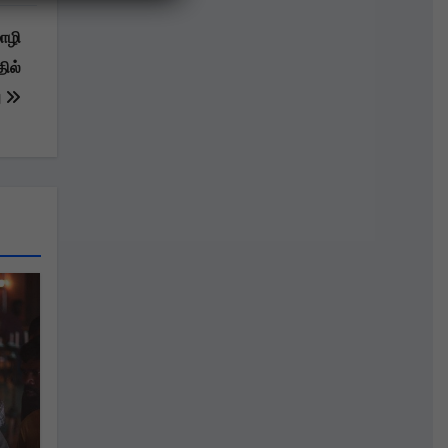
ொழி
ில்
ு