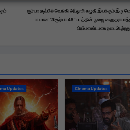
மதிக்கிறேன்.
கும்
சூர்யா நடிப்பில் வெங்கி அட்லூரி எழுதி இயக்கும் இரு ம
படமான ‘#சூர்யா 46 ‘ படத்தின் பூஜை ஹைதராபாத்த
பிரம்மாண்டமாக நடைபெற்றத
ema Updates
Cinema Updates