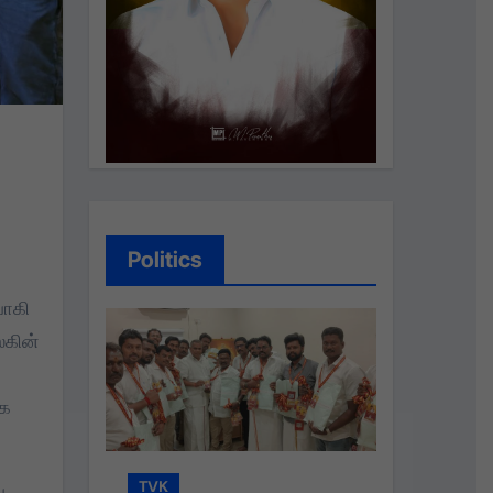
Politics
யாகி
லகின்
ேக
TVK
TVK
்