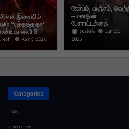
கோபம், வஞ்சம், வெற்
– மனதின்
 சி எஸ் இசையில்
போராட்டத்தை
்டும் “ரத்தத்த தா”
சொல்லும் “வஞ்சம் தீர்
மான்டி காலனி 3
suresh
Jun 20,
பாடல்!
் பாடல் ரசிகர்களை
uresh
Aug 3, 2026
2026
ந்து வருகிறது!
Categories
ADMK
Audio Launch