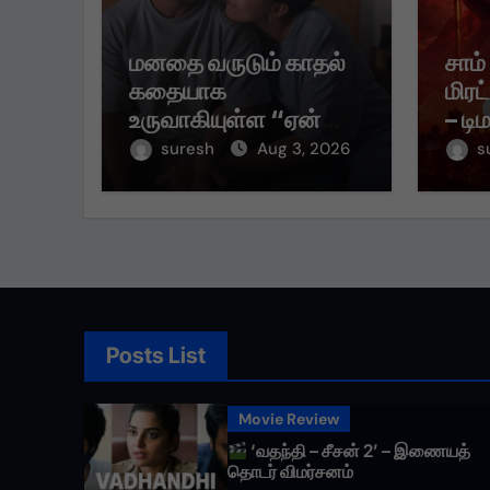
மனதை வருடும் காதல்
சாம்
கதையாக
மிரட
உருவாகியுள்ள “ஏன்
– டி
என்னை ஏதோ
முதல
suresh
Aug 3, 2026
s
செய்தாய்” – டீசர்
கவர்
வெளியானது !
Posts List
Movie Review
‘வதந்தி – சீசன் 2’ – இணையத்
தொடர் விமர்சனம்