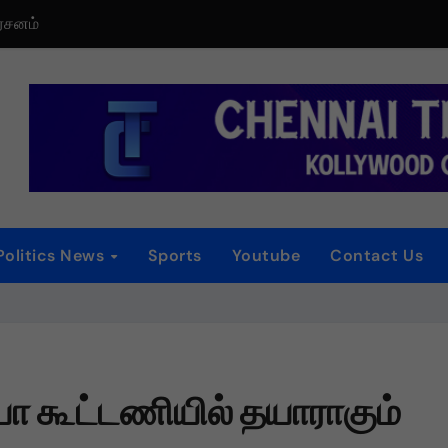
ர்சனம்
்
ாகியுள்ள “ஏன் என்னை ஏதோ செய்தாய்” – டீசர் வெளியானது !
தத்த தா” – டிமான்டி காலனி 3 முதல் பாடல் ரசிகர்களை கவர்ந்து வருகிற
டிரெய்லர் வெளியீட்டு விழா!
Politics News
Sports
Youtube
Contact Us
iew
 விழா
தொடர் விமர்சனம்
டியா கூட்டணியில் தயாராகும்