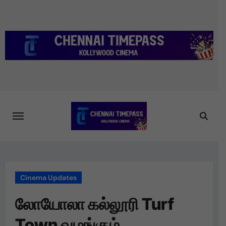
Skip
to
content
Cinema Updates
லோயோலா கல்லூரி Turf
Town வழங்கும்