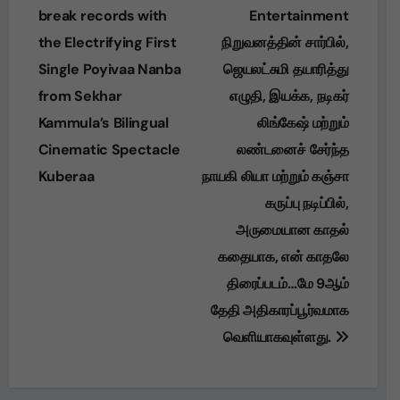
navigation
break records with
Entertainment
the Electrifying First
நிறுவனத்தின் சார்பில்,
Single Poyivaa Nanba
ஜெயலட்சுமி தயாரித்து
from Sekhar
எழுதி, இயக்க, நடிகர்
Kammula’s Bilingual
லிங்கேஷ் மற்றும்
Cinematic Spectacle
லண்டனைச் சேர்ந்த
Kuberaa
நாயகி லியா மற்றும் கஞ்சா
கருப்பு நடிப்பில்,
அருமையான காதல்
கதையாக, என் காதலே
திரைப்படம்…மே 9ஆம்
தேதி அதிகாரப்பூர்வமாக
வெளியாகவுள்ளது.