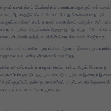
்குனர் மணிரத்னம் இயக்கத்தில் வெளிவரவிருக்கும் ‘தக் லைஃப்
2026 தமிழக
தமிழக வெற்றிக்
கலைவாணர் அரங்கத்தில் வெளியிடப்பட்டபோது சென்னை மாநகரமே
சட்டமன்றத் தேர்தலில்,
கழகத்தின் தலைவ
 ஜாம்பவான்கள் கமல் ஹாசன், மணிரத்னம், மற்றும் ஏ.ஆர். ரஹ்
பேட்டரி டார்ச்
தளபதி
்பரசன், த்ரிஷா கிருஷ்ணன், ஜோஜு ஜார்ஜ், மற்றும் அசோக் செல
சின்னத்தில் மட்டும்
Mar 25, 2026
Mar 28, 2025
்சலான புதியதோர் அத்தியாயத்தின் தொடக்கமாகத் திகழ்ந்தது.
தான் போட்டியிடுவது
என்பது மக்கள் நீதி
ரன், மெட்ராஸ் டாக்கீஸ், மற்றும் சிவா ஆனந்த் இணைந்து தயாரிக்
மய்யம் கட்சியின் உறுதி.
ிய, வலுவான கூட்டணியுடன் உருவாகி வருகிறது.
பேட்டரி டார்ச் என்பது
எங்களுக்கு வெறும்
பின்னணியில், கமல் ஹாசனும், சிலம்பரசன் டி.ஆரும், இணைந்து
சின்னமல்ல. அது
ான பாணியில் நாட்டுப்புறத் தாளக்கட்டும், தற்கால இசையும் இணை
எங்களின் அடையாளம்.
க்கும் குறும்பும், துள்ளலுமான இந்தப் பாடல், பல அடுக்குகளைக்
எந்த ஆதாயமும் இன்றி
 முதல் வாசலாக அமைந்துள்ளது.
என்னோடு பயணிக்கும்
என் தொண்டர்களின்
உணர்வுகளை