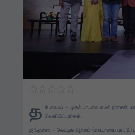
த
க் லைஃப் – முதல் பாடலை கமல் ஹாசன், மணி ர
வெளியிட்டார்கள்.
ஜிங்குச்சா – வெட்டிங் ஆந்தம் (கல்யாணப் பாட்டு
TVK