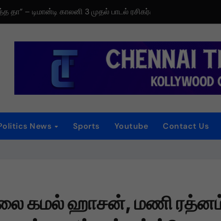
தத்த தா” – டிமான்டி காலனி 3 முதல் பாடல் ரசிகர்களை கவர்ந்து வருகிற
டிரெய்லர் வெளியீட்டு விழா!
iew
 விழா
னம்
Politics News
Sports
Youtube
Contact Us
்
ைப்பட விமர்சனம்
ாகியுள்ள “ஏன் என்னை ஏதோ செய்தாய்” – டீசர் வெளியானது !
டலை கமல் ஹாசன், மணி ரத்னம