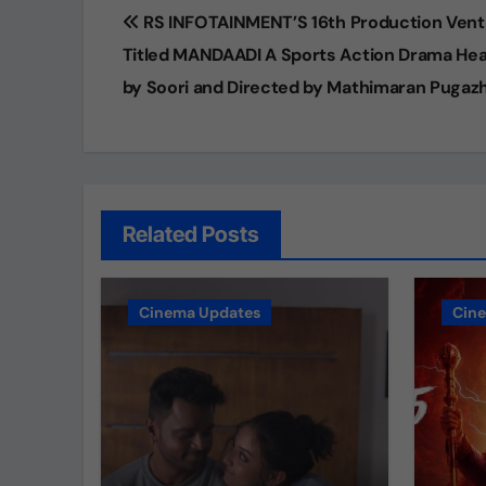
Post
RS INFOTAINMENT’S 16th Production Vent
navigation
Titled MANDAADI A Sports Action Drama Hea
by Soori and Directed by Mathimaran Pugaz
Related Posts
Cinema Updates
Cin