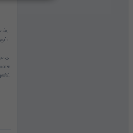
ஸல்,
ரும்
த்தை
பவமாக
ுண்ட்