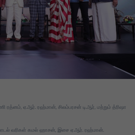
த்னம், ஏ.ஆர். ரஹ்மான், சிலம்பரசன் டி.ஆர், மற்றும் த்ரிஷா
) பாடல் வரிகள் கமல் ஹாசன், இசை ஏ.ஆர். ரஹ்மான்.
DMK
TVK