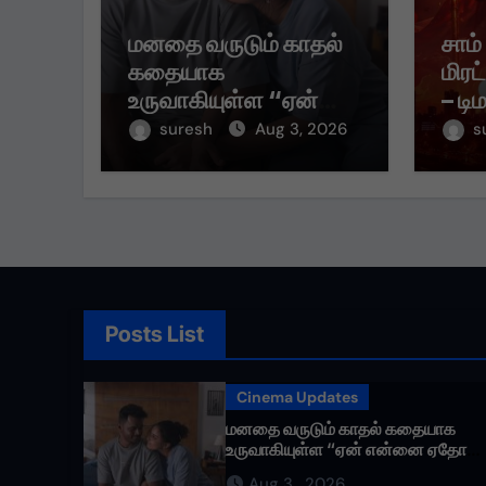
மனதை வருடும் காதல்
சாம்
கதையாக
மிரட
உருவாகியுள்ள “ஏன்
– டி
என்னை ஏதோ
முதல
suresh
Aug 3, 2026
s
செய்தாய்” – டீசர்
கவர்
வெளியானது !
Posts List
Cinema Updates
மனதை வருடும் காதல் கதையாக
உருவாகியுள்ள “ஏன் என்னை ஏதோ
செய்தாய்” – டீசர் வெளியானது !
Aug 3 , 2026