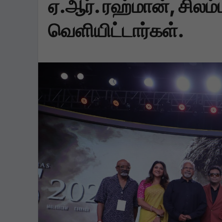
ஏ.ஆர். ரஹ்மான், சிலம்ப
வெளியிட்டார்கள்.