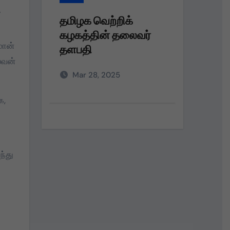
’
தமிழக வெற்றிக்
தமிழக
ர்
கழகத்தின் தலைவர்
கழகம்
மான்
தளபதி அவர்களின்
பெரும்
்வன்
அறிவுறுத்தலின்படி,
நலத்த
Mar 28, 2025
Dec 
வழங்கு
க,
ந்து