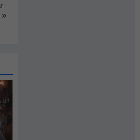
ோட்ட
ா