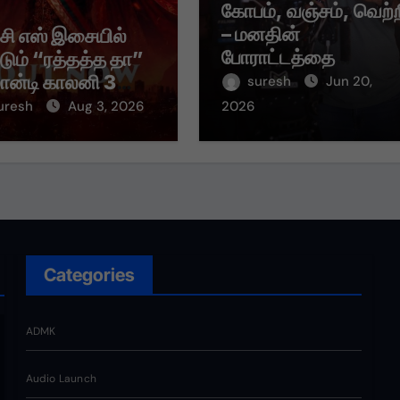
கோபம், வஞ்சம், வெற்
– மனதின்
 சி எஸ் இசையில்
போராட்டத்தை
்டும் “ரத்தத்த தா”
சொல்லும் “வஞ்சம் தீர்
மான்டி காலனி 3
suresh
Jun 20,
பாடல்!
் பாடல் ரசிகர்களை
uresh
Aug 3, 2026
2026
ந்து வருகிறது!
Categories
ADMK
Audio Launch