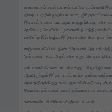
உலகநாயகன் கமல் ஹாசன் நடிப்பில், முன்னணி இயக
கொட்டிவாக்கத்தில்
திரைப்படத்தின் முதல் பாடலான, ‘ஜிங்குச்சா’ 
கிறிஸ்துமஸ்:
இசையும் கொண்டாட்டமுமாக முழங்கியது. திரையுலக
பெண்களுக்கு புடவை,
ஆகியோர் வெளியிட, முன்னணி நட்சத்திரங்கள் சிலம
மாணவர்களுக்கு
Dec 22, 2024
பங்கேற்ற இந்நிகழ்வு, இந்திய சினிமாவின் துணிச
நோட்டுப்புத்தகம்
வழங்கப்பட்டது
ராஜ்கமல் ஃபிலிம்ஸ் இண்டர்நேஷனல், ஆர். மகேந்தி
‘தக் லைஃப்’ திரையிலும் திரைக்குப் பின்னும் புத
கல்யாணக் கொண்டாட்டம் என்னும் விறுவிறுப்பான 
ஆடியிருக்கும் இந்தப் பாடல், ரஹ்மானுக்கே உரித்த
அமைந்திருக்கிறது. கமல் ஹாசனின் வரிகளுடன், ஈர்
கொண்ட தக் லைஃப் உலகத்துக்கான வண்ணமயமான
உலகளாவிய வினியோகஸ்தர்கள் பட்டியல்