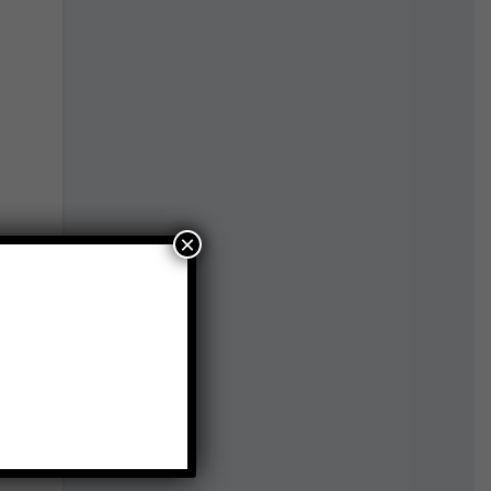
×
 2025
்
,