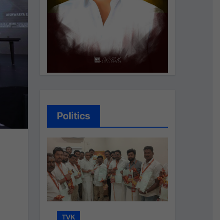
Politics
TVK
TVK