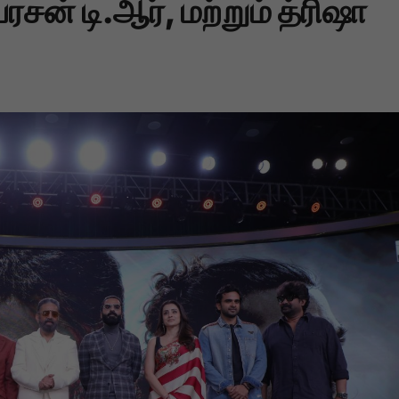
ரசன் டி.ஆர், மற்றும் த்ரிஷா