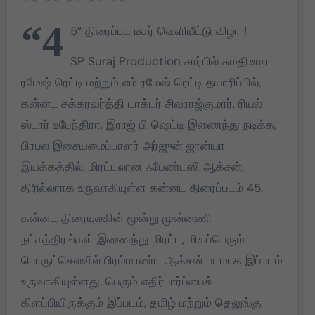
“4
5” திரைப்பட டீசர் வெளியீட்டு விழா !
SP Suraj Production சார்பில் சுமதி.உமா
ரமேஷ் ரெட்டி மற்றும் எம் ரமேஷ் ரெட்டி தயாரிப்பில்,
கன்னட சக்கரவர்த்தி டாக்டர் சிவராஜ்குமார், ரியல்
ஸ்டார் உபேந்திரா, இராஜ் பி ஷெட்டி இணைந்து நடிக்க,
பிரபல இசையமைப்பாளர் அர்ஜுன் ஜான்யா
இயக்கத்தில், மிரட்டலான ஃபேண்டஸி ஆக்சன்,
திரில்லராக உருவாகியுள்ள கன்னட திரைப்படம் 45.
கன்னட திரையுலகின் மூன்று முன்னணி
நட்சத்திரங்கள் இணைந்து மிரட்ட, மிகப்பெரும்
பொருட்செலவில் பிரம்மாண்ட ஆக்சன் படமாக இப்படம்
உருவாகியுள்ளது. பெரும் எதிர்பார்ப்பைக்
கிளப்பியிருக்கும் இப்படம், தமிழ் மற்றும் தெலுங்கு