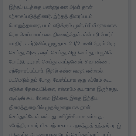
இந்தப் படத்தை பண்ணு என அவர் தான்
உற்சாகப்படுத்தினார். இந்தத் திரைப்படம்
பொறுத்தவரை, படம் எடுக்கும் முன், ப்ரீ விஷுவலாக
ரெடி செய்யலாம் என நினைத்தேன். ஸ்டோரி போர்ட்
மாதிரி, கார்டூனில், முழுதாக 2 1/2 மணி நேரம் ரெடி
செய்து, அதை எடிட் செய்து, சிஜி செய்து, மியூசிக்
போட்டு, டிடிஎஸ் செய்து காட்டினேன். சிவாண்ணா
சந்தோசப்பட்டார். இதில் என்ன வசதி என்றால்,
படமெடுக்கும் போது வேஸ்ட்டாக ஒரு ஃப்ரேம் கூட
எடுக்க தேவையில்லை, எல்லாமே தயாராக இருந்தது.
எடிட்டிங் கூட வேலை இல்லை. இதை இந்திய
திரைத்துறையில் முதல்முறையாக நான்
செய்துள்ளேன் என்பது மகிழ்ச்சியாக உள்ளது.
உபேந்திரா சார் மிக உற்சாகமாக நடித்துத் தந்தார். ராஜ்
பி ஷெட்டி அருமையான ரோல் செய்துள்ளார். படம்