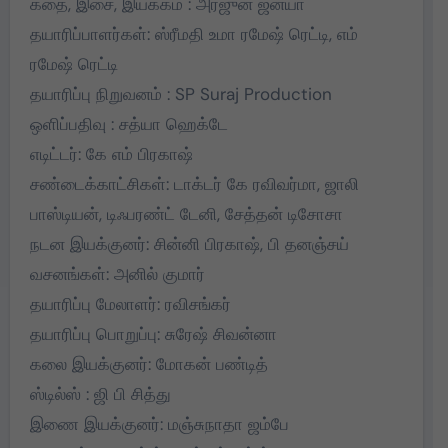
கதை, இசை, இயக்கம் : அர்ஜுன் ஜன்யா
தயாரிப்பாளர்கள்: ஸ்ரீமதி உமா ரமேஷ் ரெட்டி, எம்
ரமேஷ் ரெட்டி
தயாரிப்பு நிறுவனம் : SP Suraj Production
ஒளிப்பதிவு : சத்யா ஹெக்டே
எடிட்டர்: கே எம் பிரகாஷ்
சண்டைக்காட்சிகள்: டாக்டர் கே ரவிவர்மா, ஜாலி
பாஸ்டியன், டிஃபரண்ட் டேனி, சேத்தன் டிசோசா
நடன இயக்குனர்: சின்னி பிரகாஷ், பி தனஞ்சய்
வசனங்கள்: அனில் குமார்
தயாரிப்பு மேலாளர்: ரவிசங்கர்
தயாரிப்பு பொறுப்பு: சுரேஷ் சிவன்னா
கலை இயக்குனர்: மோகன் பண்டித்
ஸ்டில்ஸ் : ஜி பி சித்து
இணை இயக்குனர்: மஞ்சுநாதா ஜம்பே