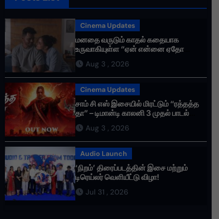
Cinema Updates
மனதை வருடும் காதல் கதையாக
உருவாகியுள்ள “ஏன் என்னை ஏதோ
செய்தாய்” – டீசர் வெளியானது !
Aug 3 , 2026
Cinema Updates
சாம் சி எஸ் இசையில் மிரட்டும் “ரத்தத்த
தா” – டிமான்டி காலனி 3 முதல் பாடல்
ரசிகர்களை கவர்ந்து வருகிறது!
Aug 3 , 2026
Audio Launch
‘நிறம்’ திரைப்படத்தின் இசை மற்றும்
டிரெய்லர் வெளியீட்டு விழா!
Jul 31 , 2026