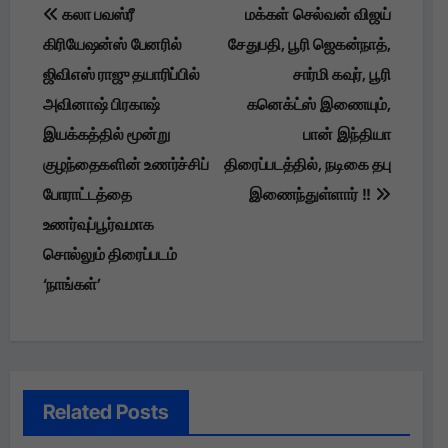
Post
கலா பவஸ்ரீ
மக்கள் செல்வன் விஜய்
navigation
கிரியேஷன்ஸ் பேனரில்
சேதுபதி, பூரி ஜெகன்நாத்,
ஜிவிஎஸ் ராஜு தயாரிப்பில்
சார்மி கவுர், பூரி
அவினாஷ் பிரகாஷ்
கனெக்ட்ஸ் இணையும்,
இயக்கத்தில் மூன்று
பான் இந்தியா
குழந்தைகளின் உணர்ச்சிப்
திரைப்படத்தில், நடிகை தபு
போராட்டத்தை
இணைந்துள்ளார் !!
உணர்வுப்பூர்வமாக
சொல்லும் திரைப்படம்
‘நாங்கள்’
Related Posts