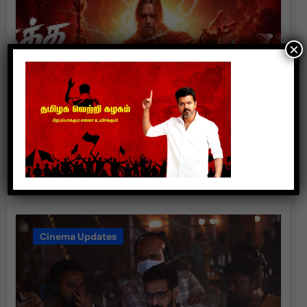
×
சாம் சி எஸ் இசையில் மிரட்டும்
“ரத்தத்த தா” – டிமான்டி காலனி 3
முதல் பாடல் ரசிகர்களை கவர்ந்து
வருகிறது!
suresh
Aug 3, 2026
Cinema Updates