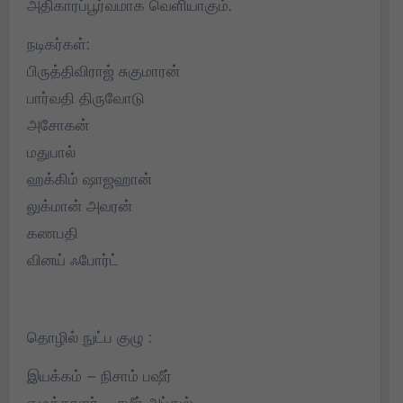
அதிகாரப்பூர்வமாக வெளியாகும்.
நடிகர்கள்:
பிருத்திவிராஜ் சுகுமாரன்
பார்வதி திருவோடு
அசோகன்
மதுபால்
ஹக்கிம் ஷாஜஹான்
லுக்மான் அவரன்
கணபதி
வினய் ஃபோர்ட்
தொழில் நுட்ப குழு :
இயக்கம் – நிசாம் பஷீர்
எழுத்தாளர் – சமீர் அப்துல்