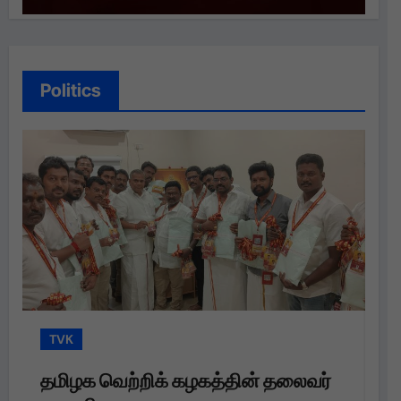
Politics
TVK
T
தமிழக வெற்றிக் கழகத்தின் தலைவர்
த