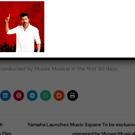
மதிக்கிறேன்.
r) Yamaha said, “This development is aimed at upgrad
so to provide the best quality instruments in the region.
n technology and quality, this initiative will provide a
skills and gets access to world class training in the wo
 conducted by Musee Musical in the first 30 days.
ch
Yamaha Launches Music Square To be exclusiv
 Film
managed by Musee Musica