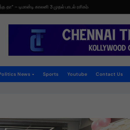
தத்த தா” – டிமான்டி காலனி 3 முதல் பாடல் ரசிகர்களை கவர்ந்து வருகிற
டிரெய்லர் வெளியீட்டு விழா!
iew
 விழா
னம்
்
Politics News
Sports
Youtube
Contact Us
ைப்பட விமர்சனம்
ாகியுள்ள “ஏன் என்னை ஏதோ செய்தாய்” – டீசர் வெளியானது !