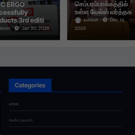
செம்பரம்பாக்கத்தில்
C ERGO
உள்ள வேல்ஸ் வர்த்தக
cessfully
மையத்தை
ducts 3rd edition
suresh
Dec 14,
நிதியமைச்சர் திரு.
State Insurance
dmin
Jan 30, 2026
2025
தங்கம் தென்னரசு
z Junior Grand
மற்றும் நடிகரும்
le in Tamil Nadu
ராஜ்யசபா
 Puducherry
உறுப்பினருமான டாக்டர
கமல் ஹாசன்
இணைந்து திறந்து
வைத்தனர்.
Categories
ADMK
Audio Launch