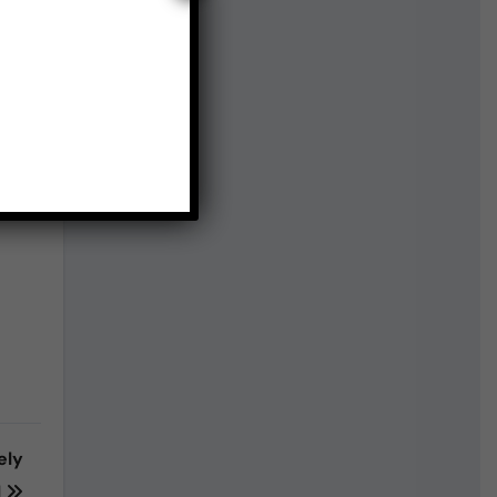
ing
 We
rld
ely
l