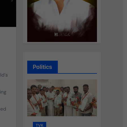
Politics
ld’s
ing
ned
TVK
TVK