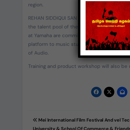
region.
REHAN SIDDIQUI SAN (Deputy General Manage
the talent pool of the youth in India and al
at Yamaha are committed towards excellence i
platform to music students to enhance their 
of Audio.
Training and product workshop will also be
Post
Mei International Film Festival And vel Te
navigation
University & School Of Commerce & Friends