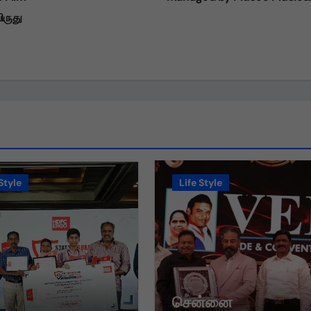
ிருது
Style
Life Style
சென்னை