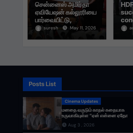
சென்னைஸ் அமிர்தா
HDF
ஏவியேஷன் கல்லூரியை
suc
பார்வையிட்டு,
con
மாணவர்களுடன்
of 
suresh
May 11, 2026
a
கலந்துரையாடி
Qui
உற்சாகமூட்டினார்.
Fina
and
Posts List
Cinema Updates
மனதை வருடும் காதல் கதையாக
உருவாகியுள்ள “ஏன் என்னை ஏதோ
செய்தாய்” – டீசர் வெளியானது !
Aug 3 , 2026