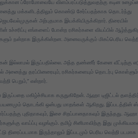
 பாடலுக்கான ப்ரோமோவையே விளம்பரப்படுத்துவதற்கு கடின உழைப்
அனைத்து மக்களிடத்திலும் கொண்டு சேர்ப்பதற்காக தொடர்ந்து
 ஜெயவேல்முருகன் அற்புதமாக இயக்கியிருக்கிறார். திரையில்
் உச்சரிப்பு எங்களைப் போன்ற ரசிகர்களை வியப்பில் ஆழ்த்துகி
்களும் நன்றாக இருக்கின்றன. அனைவருக்கும் மிகப்பெரிய வெற்ற
் இல்லாமல் இருப்பதில்லை. அந்த தண்ணீர் கேனை வீட்டிற்கு எட
ோல் அனைத்து தரப்பினரையும், ரசிகர்களையும் தொடர்பு கொள்ளும்
்றி பெறும்,” என்றார்.
ருப்பதை மகிழ்ச்சியாக கருதுகிறேன். ஆஹா டிஜிட்டல் தளத்திற்
 பயணமும் தொடங்கி ஒன்பது மாதங்கள் ஆகிறது. இப்படத்தின் ஸ்
பார்ப்பதற்கு புதிதாகவும், இசை சிறப்பானதாகவும் இருந்தது. ஆஹா
்களுக்கு வாய்ப்பு வழங்கும். தமிழ் சினிமாவிற்கு இது முக்கியம
ீட்டு திரைப்படமாக இருந்தாலும் இப்படமும் பெரிய வெற்றி படமாக