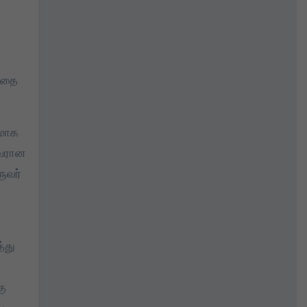
த்தை
யமாக
ுவரான
ுவர்
்து
கு