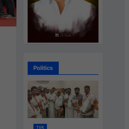
Politics
TVK
TVK