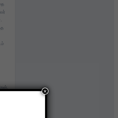
தை
வர்
.
்த
ம்
ேன்.
×
ரே