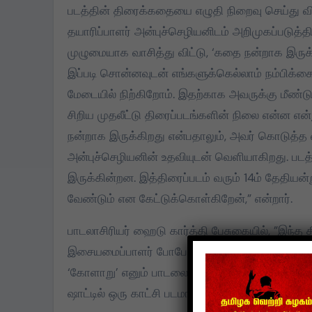
படத்தின் திரைக்கதையை எழுதி நிறைவு செய்து வி
தயாரிப்பாளர் அன்புச்செழியனிடம் அறிமுகப்படுத்த
முழுமையாக வாசித்து விட்டு, ‘கதை நன்றாக இருக்
இப்படி சொன்னவுடன் எங்களுக்கெல்லாம் நம்பிக்க
மேடையில் நிற்கிறோம். இதற்காக அவருக்கு மீண்ட
சிறிய முதலீட்டு திரைப்படங்களின் நிலை என்ன என
நன்றாக இருக்கிறது என்பதாலும், அவர் கொடுத்த வ
அன்புச்செழியனின் உதவியுடன் வெளியாகிறது. படத
இருக்கின்றன. இத்திரைப்படம் வரும் 14ம் தேதிய
வேண்டும் என கேட்டுக்கொள்கிறேன்,” என்றார்.
பாடலாசிரியர் ஹைடு கார்த்தி பேசுகையில், ”இந்த தி
இசையமைப்பாளர் போபோ சசியின் ஆதரவால் மூன்று ப
‘கோளாறு’ எனும் பாடலை நானே எழுதி, பாடியிருக்கி
ஷாட்டில் ஒரு காட்சி படமாக்கப்பட்டிருக்கிறது. இது