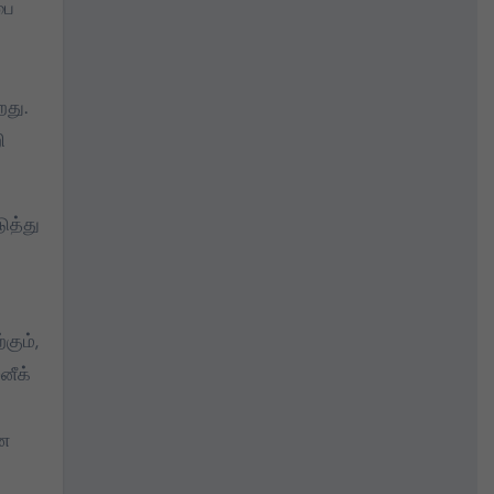
பை
றது.
ி
ுத்து
கும்,
னீக்
ான