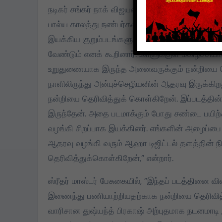
நடிகர் சங்கர் நாக் விஜயன் பேசுகையில், ”இந்தத் 
பால்ய காலத்து நண்பர்கள். அவர் குறும்படங்கள் 
இயக்கிய குறும்படங்களுக்கு விருதுகள் கிடைத்திரு
வேண்டும் எனக் கூறினார். உள்ளுக்குள் மகிழ்ச்சியா
உறுதுணையாக இருந்த அனைவருக்கும் நன்றியை தெ
நாளிலிருந்து அன்புச்செழியனின் ஆதரவு இருக்கி
நன்றியை தெரிவித்துக் கொள்கிறேன். இப்படத்தின்
இருந்தேன். அதை படமாக்கும் போது சண்டை பயிற்சி 
வழங்கி சிறப்பாக இயக்கினர். எங்களின் அழைப்ப
ஆதரவு வழங்கி வரும் ஆஹா டிஜிட்டல் தளத்தின் ந
தெரிவித்துக்கொள்கிறேன்,” என்றார்.
ஸ்ரீதர் மாஸ்டர் பேசுகையில், ”இந்தப் படத்தினை வி
இணைந்து பணியாற்றியதற்காக நன்றியை தெரிவித்து
வாரிசான துஷ்யந்த் பிரகாஷ் அற்புதமாக நடனமாடி