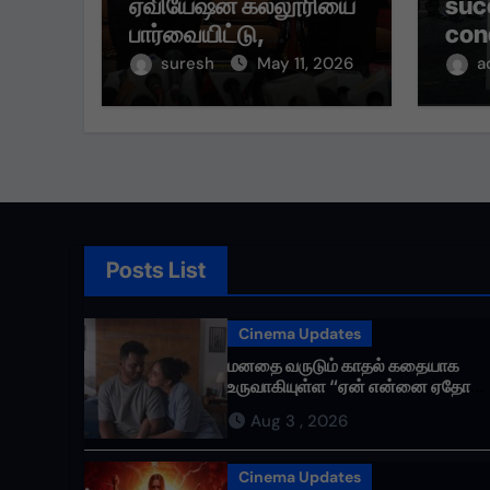
ஏவியேஷன் கல்லூரியை
suc
பார்வையிட்டு,
con
மாணவர்களுடன்
of 
suresh
May 11, 2026
a
கலந்துரையாடி
Qui
உற்சாகமூட்டினார்.
Fina
and
Posts List
Cinema Updates
மனதை வருடும் காதல் கதையாக
உருவாகியுள்ள “ஏன் என்னை ஏதோ
செய்தாய்” – டீசர் வெளியானது !
Aug 3 , 2026
Cinema Updates