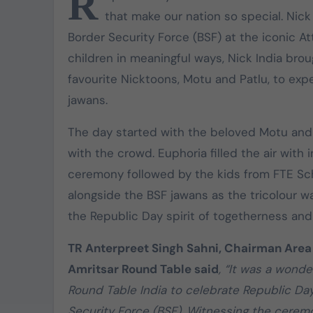
R
that make our nation so special. Nick
கொட்டிவாக்கத்தில்
Border Security Force (BSF) at the iconic At
கிறிஸ்துமஸ்:
children in meaningful ways, Nick India bro
பெண்களுக்கு புடவை,
favourite Nicktoons, Motu and Patlu, to expe
மாணவர்களுக்கு
jawans.
Dec 22, 2024
நோட்டுப்புத்தகம்
வழங்கப்பட்டது
The day started with the beloved Motu and 
with the crowd. Euphoria filled the air with 
ceremony followed by the kids from FTE Sch
alongside the BSF jawans as the tricolour w
the Republic Day spirit of togetherness and
TR Anterpreet Singh Sahni, Chairman Area 
Amritsar Round Table said
, “It was a wonde
Round Table India to celebrate Republic Day
Security Force (BSF). Witnessing the ceremon