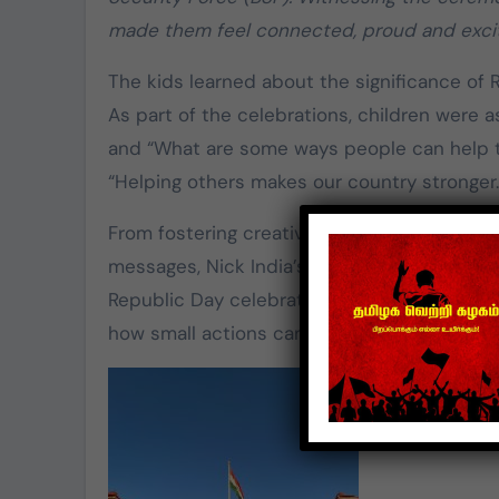
made them feel connected, proud and excit
The kids learned about the significance of
As part of the celebrations, children were
and “What are some ways people can help th
“Helping others makes our country stronger.
From fostering creativity to encouraging g
messages, Nick India’s initiatives have alway
Republic Day celebration at the Attari-Waga
how small actions can have a big impact.