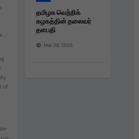
e
தமிழக வெற்றிக்
தமி
ைவர்
கழகத்தின் தலைவர்
கழக
தளபதி அவர்களின்
பெரு
e
அறிவுறுத்தலின்படி,
நலத
Mar 28, 2025
D
வழங்
ng
e
dly
l of
der
ruly