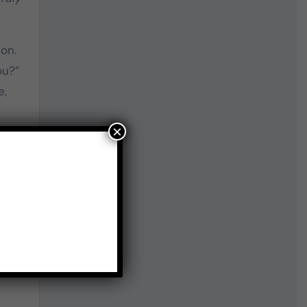
on.
ou?”
e,
×
o