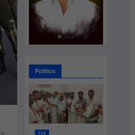
Politics
ia
TVK
TVK