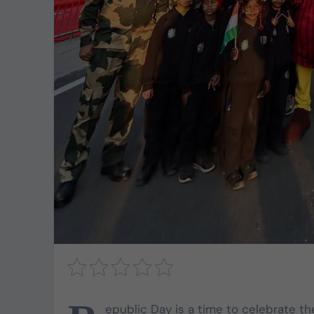
epublic Day is a time to celebrate the
TVK