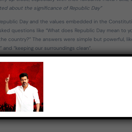
மதிக்கிறேன்.
ed about the significance of Republic Day”
 Republic Day and the values embedded in the Constituti
 asked questions like “What does Republic Day mean to y
e country?” The answers were simple but powerful, lik
” and “keeping our surroundings clean”.
ratitude and creating moments that convey profound
s ensured that kids are inspired to learn with play. The
h Border, led by Motu and Patlu, stood as a testament t