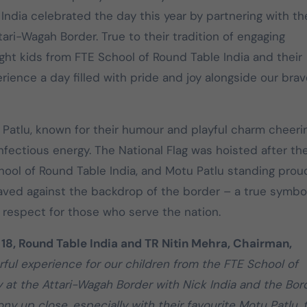
 India celebrated the day this year by partnering with th
2026 தமிழக
தமிழக வெற்றிக்
tari-Wagah Border. True to their tradition of engaging
சட்டமன்றத் தேர்தலில்,
கழகத்தின் தல
ught kids from FTE School of Round Table India and their
பேட்டரி டார்ச்
தளபதி
rience a day filled with pride and joy alongside our brav
சின்னத்தில் மட்டும்
Mar 25, 2026
Mar 28, 2025
தான் போட்டியிடுவது
என்பது மக்கள் நீதி
Patlu, known for their humour and playful charm cheeri
மய்யம் கட்சியின் உறுதி.
infectious energy. The National Flag was hoisted after th
பேட்டரி டார்ச் என்பது
ool of Round Table India, and Motu Patlu standing prou
எங்களுக்கு வெறும்
aved against the backdrop of the border – a true symbo
சின்னமல்ல. அது
 respect for those who serve the nation.
எங்களின் அடையாளம்.
எந்த ஆதாயமும் இன்றி
18, Round Table India and TR Nitin Mehra, Chairman,
என்னோடு பயணிக்கும்
rful experience for our children from the FTE School of
என் தொண்டர்களின்
 at the Attari-Wagah Border with Nick India and the Bor
உணர்வுகளை
y up close, especially with their favourite Motu Patlu, t