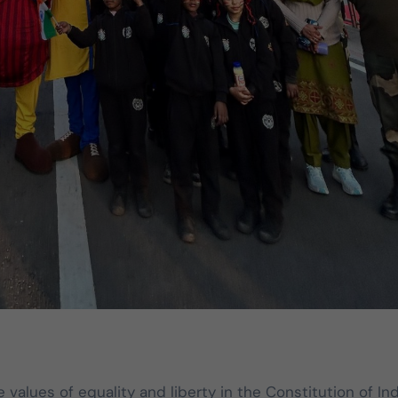
 values of equality and liberty in the Constitution of Ind
DMK
TVK